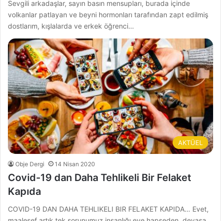
Sevgili arkadaşlar, sayın basın mensupları, burada içinde
volkanlar patlayan ve beyni hormonları tarafından zapt edilmiş
dostlarım, kışlalarda ve erkek öğrenci…
AKTÜEL
Obje Dergi
14 Nisan 2020
Covid-19 dan Daha Tehlikeli Bir Felaket
Kapıda
COVID-19 DAN DAHA TEHLIKELI BIR FELAKET KAPIDA… Evet,
maalesef artık tek sorunumuz insanlığı eve hapseden, devasa