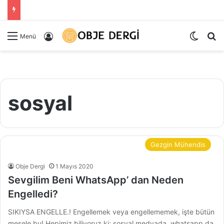
Dış gö
Ar
Kayıt Ol
Menü
sosyal
Gezgin Mühendis
Obje Dergi
1 Mayıs 2020
Sevgilim Beni WhatsApp’ dan Neden
Engelledi?
SIKIYSA ENGELLE.! Engellemek veya engellememek, işte bütün
mesele bu! Hepimiz biliyoruz ki; sosyal medyada, whatsapp da