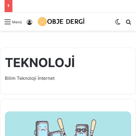
Dış gö
Ar
Kayıt Ol
Menü
TEKNOLOJİ
Bilim Teknoloji İnternet