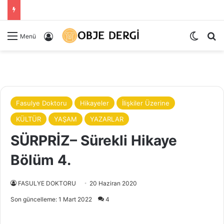
Dış gö
Ar
Kayıt Ol
Menü
Fasulye Doktoru
Hikayeler
İlişkiler Üzerine
KÜLTÜR
YAŞAM
YAZARLAR
SÜRPRİZ– Sürekli Hikaye
Bölüm 4.
FASULYE DOKTORU
20 Haziran 2020
Son güncelleme: 1 Mart 2022
4