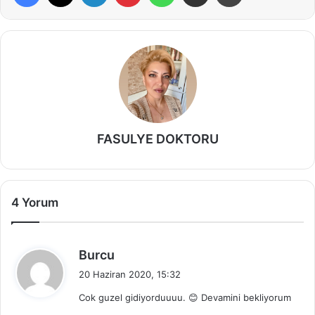
FASULYE DOKTORU
4 Yorum
d
Burcu
e
20 Haziran 2020, 15:32
d
Cok guzel gidiyorduuuu. 😊 Devamini bekliyorum
i