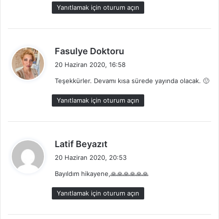
k
Yanıtlamak için oturum açın
i
:
d
Fasulye Doktoru
e
20 Haziran 2020, 16:58
d
Teşekkürler. Devamı kısa sürede yayında olacak. 🙂
i
k
Yanıtlamak için oturum açın
i
:
d
Latif Beyazıt
e
20 Haziran 2020, 20:53
d
Bayıldım hikayene,🙏🙏🙏🙏🙏🙏
i
k
Yanıtlamak için oturum açın
i
: