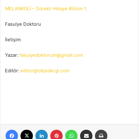
MELANKOLİ – Sürekli Hikaye Bölüm 1.
Fasulye Doktoru
İletişim
Yazar:
fasulyedoktorum@gmail.com
Editör:
editor@objedergi.com
Facebook
X
LinkedIn
Pinterest
WhatsApp
E-Posta ile paylaş
Yazdır