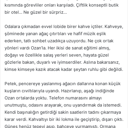
kısmında görevliler onları karşıladı. Çiftlik konseptli butik
bir otel… Ne güzel bir sürpriz…
Odalara çıkmadan evvel lobide birer kahve içtiler. Kahveye,
şöminede yanan ağaç çıtırtıları ve hafif müzik eşlik
ederken, tatlı sohbet uzadıkça uzuyordu. Ne çok ortak
yönleri vardı Ozan’la. Her ikisi de sanat eğitimi almış,
doğayı ve özellikle salaş yerleri seven, hayata güzel
gözlerle bakan, duyarlı ve iyimserdiler. Aslına bakarsanız,
kimse kimseye kazık atacak kadar şeytan ruhlu gibi değildi.
Petek, pencereye yaslanmış ağacın dallarına konan küçük
kuşların cıvıltılarıyla uyandı. Hazırlanıp, aşağı indiğinde
Ozan ortalarda yoktu. Telefon numarasını almayı
unutmuştu, odasını arayarak, onu uyandırmak da istemedi.
Kendi başınalığın getirdiği sakin saatlerin tadını çıkarmaya
karar verdi. Kahvaltıyı bir iki lokma ile geçiştirip, dışarı çıktı.
Güneş henüz tepeyi aşıp, bahçeye vurmamıştı. Ormana