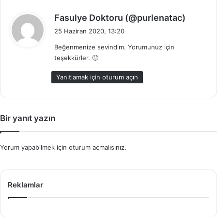
d
Fasulye Doktoru (@purlenatac)
e
25 Haziran 2020, 13:20
d
Beğenmenize sevindim. Yorumunuz için
i
teşekkürler. 🙂
k
i
Yanıtlamak için oturum açın
:
Bir yanıt yazın
Yorum yapabilmek için
oturum açmalısınız
.
Reklamlar