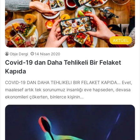
AKTÜEL
Obje Dergi
14 Nisan 2020
Covid-19 dan Daha Tehlikeli Bir Felaket
Kapıda
COVID-19 DAN DAHA TEHLIKELI BIR FELAKET KAPIDA… Evet,
maalesef artık tek sorunumuz insanlığı eve hapseden, devasa
ekonomileri çökerten, binlerce kişinin…