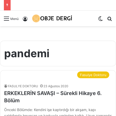
Dış gö
Ar
Kayıt Ol
Menü
pandemi
Fasulye Doktoru
FASULYE DOKTORU
23 Ağustos 2020
ERKEKLERİN SAVAŞI – Sürekli Hikaye 6.
Bölüm
Önceki Bölümde: Kendini işe kaptırdığı bir akşam, kapı
çaldığında heyecan ve korkuyla yerinden kalktı. Uzun zamandır