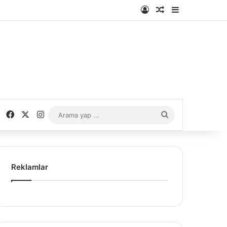
Kayıt Ol
Rastgele Makale
Kenar Bölme
Facebook
X
Instagram
Arama
yap
...
Reklamlar