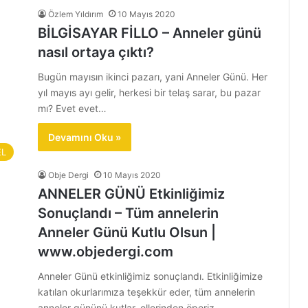
Özlem Yıldırım
10 Mayıs 2020
BİLGİSAYAR FİLLO – Anneler günü
nasıl ortaya çıktı?
Bugün mayısın ikinci pazarı, yani Anneler Günü. Her
yıl mayıs ayı gelir, herkesi bir telaş sarar, bu pazar
mı? Evet evet…
Devamını Oku »
EL
Obje Dergi
10 Mayıs 2020
ANNELER GÜNÜ Etkinliğimiz
Sonuçlandı – Tüm annelerin
Anneler Günü Kutlu Olsun |
www.objedergi.com
Anneler Günü etkinliğimiz sonuçlandı. Etkinliğimize
katılan okurlarımıza teşekkür eder, tüm annelerin
anneler gününü kutlar, ellerinden öperiz.