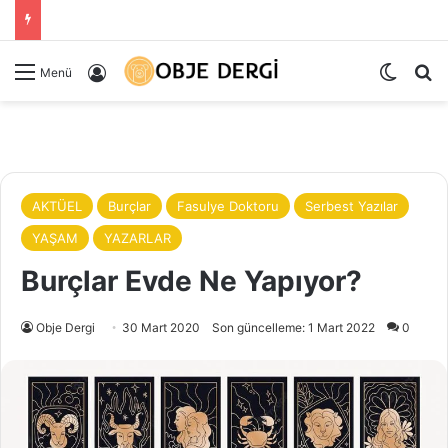
Dış gö
Ar
Kayıt Ol
Menü
AKTÜEL
Burçlar
Fasulye Doktoru
Serbest Yazılar
YAŞAM
YAZARLAR
Burçlar Evde Ne Yapıyor?
Obje Dergi
30 Mart 2020
Son güncelleme: 1 Mart 2022
0