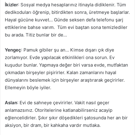
İkizler
: Sosyal medya hesaplarınız itinayla didiklenir. Tüm
dedikoduları öğrenip, bitirdikten sonra, üretmeye başlarlar.
Hayal gücüne kuvvet… Günde seksen defa telefonu şarj
ettiklerine bahse varım. Tüm evi baştan sona temizlediler
bu arada. Titiz bunlar bir de…
Yengeç
: Pamuk gibiler şu an… Kimse dışarı çık diye
zorlamıyor. Evde yapılacak etkinlikleri ona sorun. Ev
kuşudur bunlar. Yapmaya değer biri varsa evde, mutfaktan
çıkmadan birşeyler pişirirler. Kalan zamanlarını hayal
dünyalarını beslemek için birşeyler araştırarak geçirirler.
Ellemeyin böyle iyiler.
Aslan
: Evi de sahneye çevirirler. Vakit nasıl geçer
anlamazsınız. Otoritelerine katlanabilirseniz acayip
eğlencelidirler. Şıkır şıkır döşedikleri şatosunda her an bir
aksiyon, bir dram, bir kahkaha vardır mutlaka.