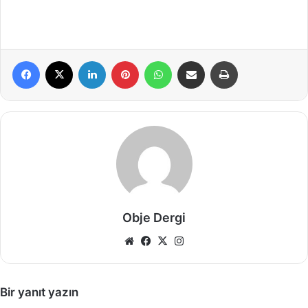
Facebook
X
LinkedIn
Pinterest
WhatsApp
E-Posta ile paylaş
Yazdır
Obje Dergi
Web
Facebook
X
Instagram
sitesi
Bir yanıt yazın