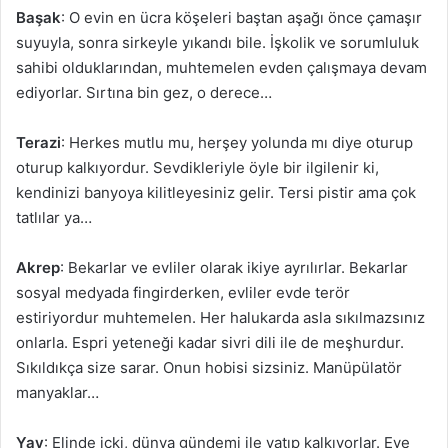
Başak
: O evin en ücra köşeleri baştan aşağı önce çamaşır
suyuyla, sonra sirkeyle yıkandı bile. İşkolik ve sorumluluk
sahibi olduklarından, muhtemelen evden çalışmaya devam
ediyorlar. Sırtına bin gez, o derece…
Terazi
: Herkes mutlu mu, herşey yolunda mı diye oturup
oturup kalkıyordur. Sevdikleriyle öyle bir ilgilenir ki,
kendinizi banyoya kilitleyesiniz gelir. Tersi pistir ama çok
tatlılar ya…
Akrep
: Bekarlar ve evliler olarak ikiye ayrılırlar. Bekarlar
sosyal medyada fingirderken, evliler evde terör
estiriyordur muhtemelen. Her halukarda asla sıkılmazsınız
onlarla. Espri yeteneği kadar sivri dili ile de meşhurdur.
Sıkıldıkça size sarar. Onun hobisi sizsiniz. Manüpülatör
manyaklar…
Yay
: Elinde içki, dünya gündemi ile yatıp kalkıyorlar. Eve