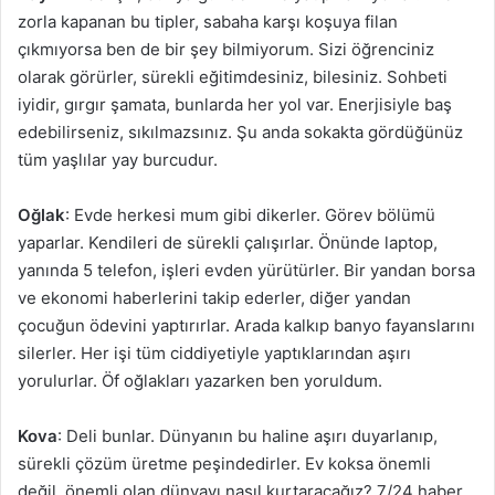
zorla kapanan bu tipler, sabaha karşı koşuya filan
çıkmıyorsa ben de bir şey bilmiyorum. Sizi öğrenciniz
olarak görürler, sürekli eğitimdesiniz, bilesiniz. Sohbeti
iyidir, gırgır şamata, bunlarda her yol var. Enerjisiyle baş
edebilirseniz, sıkılmazsınız. Şu anda sokakta gördüğünüz
tüm yaşlılar yay burcudur.
Oğlak
: Evde herkesi mum gibi dikerler. Görev bölümü
yaparlar. Kendileri de sürekli çalışırlar. Önünde laptop,
yanında 5 telefon, işleri evden yürütürler. Bir yandan borsa
ve ekonomi haberlerini takip ederler, diğer yandan
çocuğun ödevini yaptırırlar. Arada kalkıp banyo fayanslarını
silerler. Her işi tüm ciddiyetiyle yaptıklarından aşırı
yorulurlar. Öf oğlakları yazarken ben yoruldum.
Kova
: Deli bunlar. Dünyanın bu haline aşırı duyarlanıp,
sürekli çözüm üretme peşindedirler. Ev koksa önemli
değil, önemli olan dünyayı nasıl kurtaracağız? 7/24 haber