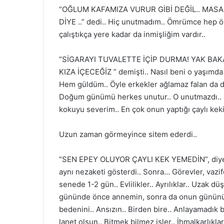
“OĞLUM KAFAMIZA VURUR GİBİ DEĞİL.. MASA
DİYE ..” dedi.. Hiç unutmadım.. Ömrümce hep öy
çalıştıkça yere kadar da inmişliğim vardır..
“SİGARAYI TUVALETTE İÇİP DURMA! YAK B
KIZA İÇECEĞİZ ” demişti.. Nasıl beni o yaşımd
Hem güldüm.. Öyle erkekler ağlamaz falan da de
Doğum günümü herkes unutur.. O unutmazdı.. H
kokuyu severim.. En çok onun yaptığı çaylı kek
Uzun zaman görmeyince sitem ederdi..
“SEN EPEY OLUYOR ÇAYLI KEK YEMEDİN”, diye is
aynı nezaketi gösterdi.. Sonra… Görevler, vazi
senede 1-2 gün.. Evlilikler.. Ayrılıklar.. Uzak 
gününde önce annemin, sonra da onun gününü ku
bedenini.. Ansızın.. Birden bire.. Anlayamadık 
lanet olsun.. Bitmek bilmez işler.. İhmalkarlıklar