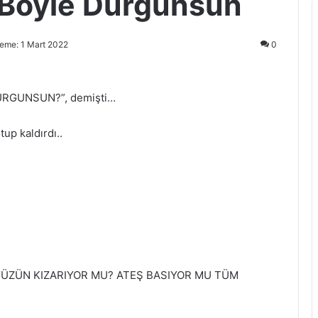
 Böyle Durgunsun
eme: 1 Mart 2022
0
RGUNSUN?”, demişti…
p kaldırdı..
ÜZÜN KIZARIYOR MU? ATEŞ BASIYOR MU TÜM