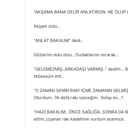
“AKŞAMA BANA GELİR
ANLATIRSIN. NE OLUP Bİ
Akşam oldu…
“ANLAT BAKALIM” dedi..
Gözlerim dolu dolu.. Dudaklarımı ısırarak…
“GELEMEZMİŞ..ARKADAŞI VARMIŞ..” dedim… Başka
tebessüm etti..
“O ZAMAN SENİN RAKI İÇME ZAMANIN GELMİŞ.
Oturdum.. İlk defa rakı içeceğim.. Kolay mı…?
“HADİ BAKALIM…ÖNCE SAĞLIĞA..SONRA DA BU
ettim..uzanan rakı kadehine vurdum acemice..