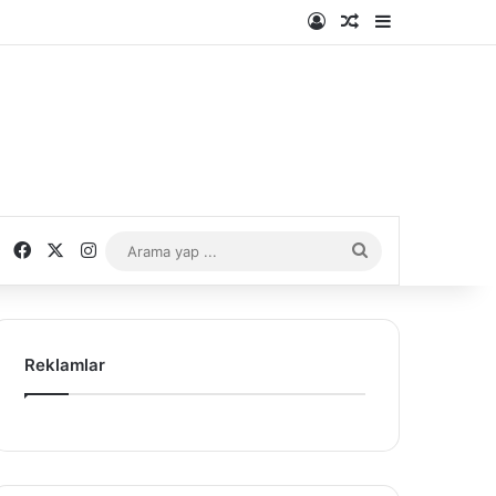
Kayıt Ol
Rastgele Makale
Kenar Bölme
Facebook
X
Instagram
Arama
yap
...
Reklamlar