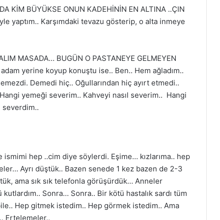
DA KİM BÜYÜKSE ONUN KADEHİNİN EN ALTINA ..ÇIN
le yaptım.. Karşımdaki tevazu gösterip, o alta inmeye
AKALIM MASADA… BUGÜN O PASTANEYE GELMEYEN
a adam yerine koyup konuştu ise.. Ben.. Hem ağladım..
mezdi. Demedi hiç.. Oğullarından hiç ayırt etmedi..
angi yemeği severim.. Kahveyi nasıl severim.. Hangi
i severdim..
mimi hep ..cim diye söylerdi. Eşime… kızlarıma.. hep
feler… Ayrı düştük.. Bazen senede 1 kez bazen de 2-3
düştük, ama sık sık telefonla görüşürdük… Anneler
tlardım.. Sonra… Sonra.. Bir kötü hastalık sardı tüm
bile.. Hep gitmek istedim.. Hep görmek istedim.. Ama
.. Ertelemeler..