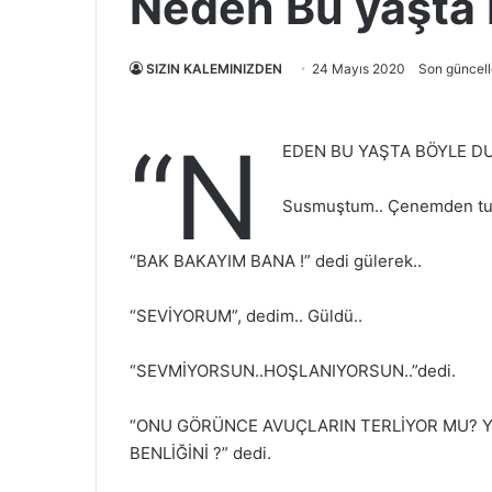
Neden Bu yaşta
SIZIN KALEMINIZDEN
24 Mayıs 2020
Son güncell
“N
EDEN BU YAŞTA BÖYLE DU
Susmuştum.. Çenemden tutu
“BAK BAKAYIM BANA !” dedi gülerek..
“SEVİYORUM”, dedim.. Güldü..
“SEVMİYORSUN..HOŞLANIYORSUN..”dedi.
“ONU GÖRÜNCE AVUÇLARIN TERLİYOR MU? Y
BENLİĞİNİ ?” dedi.