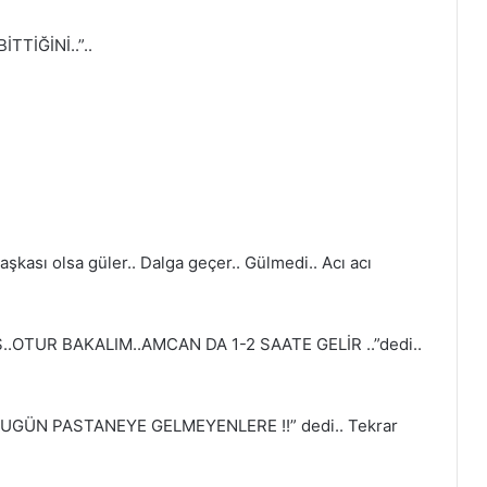
TTİĞİNİ..”..
sı olsa güler.. Dalga geçer.. Gülmedi.. Acı acı
.OTUR BAKALIM..AMCAN DA 1-2 SAATE GELİR ..”dedi..
GÜN PASTANEYE GELMEYENLERE !!” dedi.. Tekrar