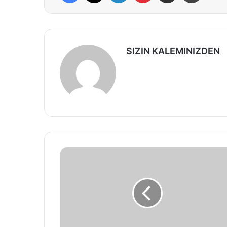
SIZIN KALEMINIZDEN
DÜNYA
PAUSE
TUŞUNDA!
Psikolog
Cansu
Memişoğlu
İle
Röportaj