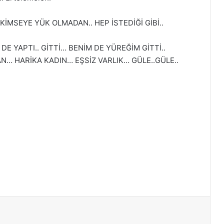
KİMSEYE YÜK OLMADAN.. HEP İSTEDİĞİ GİBİ..
 DE YAPTI.. GİTTİ… BENİM DE YÜREĞİM GİTTİ..
SAN… HARİKA KADIN… EŞSİZ VARLIK… GÜLE..GÜLE..