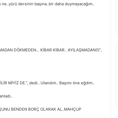
şın ne..yürü dersinin başına..bir daha duymayacağım..
IRMADAN DÖKMEDEN… KİBAR KİBAR.. AYILAŞMADAN(!)”,
MİYİZ DE.”, dedi.. Utandım.. Başımı öne eğdim..
nladı..
E ŞUNU BENDEN BORÇ OLARAK AL..MAHÇUP