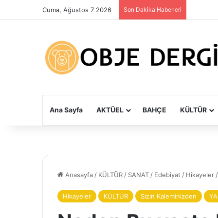
Cuma, Ağustos 7 2026
Son Dakika Haberleri
Ana Sayfa
AKTÜEL
BAHÇE
KÜLTÜR
Anasayfa
/
KÜLTÜR
/
SANAT
/
Edebiyat
/
Hikayeler
/
Hikayeler
KÜLTÜR
Sizin Kaleminizden
Y