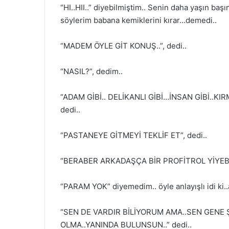
“HI..HII..” diyebilmiştim.. Senin daha yaşın ba
söylerim babana kemiklerini kırar…demedi..
“MADEM ÖYLE GİT KONUŞ..”, dedi..
“NASIL?”, dedim..
“ADAM GİBİ.. DELİKANLI GİBİ…İNSAN GİBİ..K
dedi..
“PASTANEYE GİTMEYİ TEKLİF ET”, dedi..
“BERABER ARKADAŞÇA BİR PROFİTROL YİYEBİLİR 
“PARAM YOK” diyemedim.. öyle anlayışlı idi ki..a
“SEN DE VARDIR BİLİYORUM AMA..SEN GEN
OLMA..YANINDA BULUNSUN..” dedi..