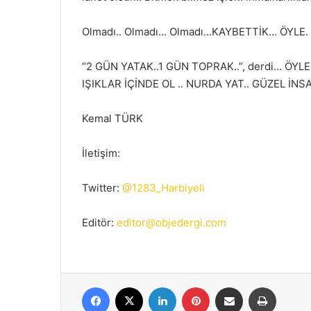
Olmadı.. Olmadı… Olmadı…KAYBETTİK… ÖYLE. 
“2 GÜN YATAK..1 GÜN TOPRAK..”, derdi… ÖYLE
IŞIKLAR İÇİNDE OL .. NURDA YAT.. GÜZEL İN
Kemal TÜRK
İletişim:
Twitter:
@1283_Harbiyeli
Editör:
editor@objedergi.com
Facebook
X
LinkedIn
Pinterest
E-Posta ile paylaş
Yazdır