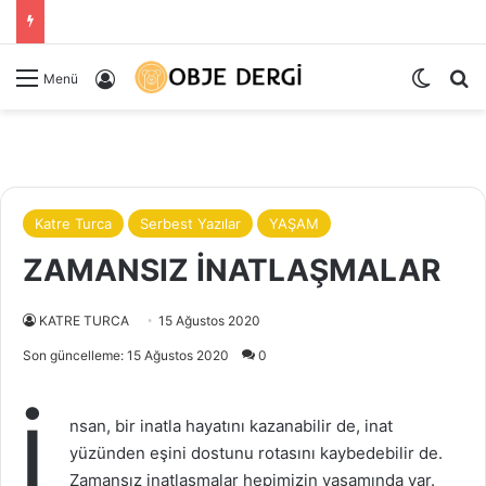
Dış gö
Ar
Kayıt Ol
Menü
Katre Turca
Serbest Yazılar
YAŞAM
ZAMANSIZ İNATLAŞMALAR
KATRE TURCA
15 Ağustos 2020
Son güncelleme: 15 Ağustos 2020
0
İ
nsan, bir inatla hayatını kazanabilir de, inat
yüzünden eşini dostunu rotasını kaybedebilir de.
Zamansız inatlaşmalar hepimizin yaşamında var.