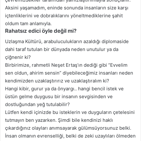
Aksini yaşamadım, eninde sonunda insanların size karşı
içtenliklerini ve dobralıklarını yöneltmediklerine şahit
oldum tam anlamıyla.
Rahatsız edici öyle değil mi?
Uzlaşma Kültürü, arabuluculukların azaldığı diplomaside
dahi taraf tutulan bir dünyada neden unutulur ya da
çiğnenir ki?
Birbirimize, rahmetli Neşet Ertaş’ın dediği gibi “Evvelim
sen oldun, ahirim sensin” diyebileceğimiz insanları neden
kendimizden uzaklaştırırız ve uzaklaştıralım ki?
Hangi kibir, gurur ya da önyargı.. hangi bencil istek ve
üstün gelme duygusu bir insanın sevgisinden ve
dostluğundan yeğ tutulabilir?
Lütfen kendi içinizde bu isteklerin ve duyguların çetelesini
tutmayın ben yazarken. Şimdi bile kendinizi haklı
çıkardığınız olayları anımsayarak gülümsüyorsunuz belki.
İnsan olmanın evrenselliği, belki de zeki uzaylıları ölmeden