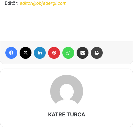
Editör:
editor@objedergi.com
Facebook
X
LinkedIn
Pinterest
WhatsApp
E-Posta ile paylaş
Yazdır
KATRE TURCA