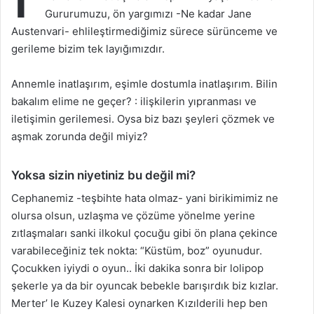
Gururumuzu, ön yargımızı -Ne kadar Jane
Austenvari- ehlileştirmediğimiz sürece sürünceme ve
gerileme bizim tek layığımızdır.
Annemle inatlaşırım, eşimle dostumla inatlaşırım. Bilin
bakalım elime ne geçer? : ilişkilerin yıpranması ve
iletişimin gerilemesi. Oysa biz bazı şeyleri çözmek ve
aşmak zorunda değil miyiz?
Yoksa sizin niyetiniz bu değil mi?
Cephanemiz -teşbihte hata olmaz- yani birikimimiz ne
olursa olsun, uzlaşma ve çözüme yönelme yerine
zıtlaşmaları sanki ilkokul çocuğu gibi ön plana çekince
varabileceğiniz tek nokta: “Küstüm, boz” oyunudur.
Çocukken iyiydi o oyun.. İki dakika sonra bir lolipop
şekerle ya da bir oyuncak bebekle barışırdık biz kızlar.
Merter’ le Kuzey Kalesi oynarken Kızılderili hep ben