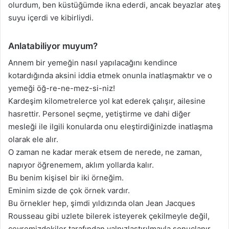
olurdum, ben küstüğümde ikna ederdi, ancak beyazlar ateş
suyu içerdi ve kibirliydi.
Anlatabiliyor muyum?
Annem bir yemeğin nasıl yapılacağını kendince
kotardığında aksini iddia etmek onunla inatlaşmaktır ve o
yemeği öğ-re-ne-mez-si-niz!
Kardeşim kilometrelerce yol kat ederek çalışır, ailesine
hasrettir. Personel seçme, yetiştirme ve dahi diğer
mesleği ile ilgili konularda onu eleştirdiğinizde inatlaşma
olarak ele alır.
O zaman ne kadar merak etsem de nerede, ne zaman,
napıyor öğrenemem, aklım yollarda kalır.
Bu benim kişisel bir iki örneğim.
Eminim sizde de çok örnek vardır.
Bu örnekler hep, şimdi yıldızında olan Jean Jacques
Rousseau gibi uzlete bilerek isteyerek çekilmeyle değil,
çevremizdekiler tarafından yalnızlaştırılmayla sonuçlanır.