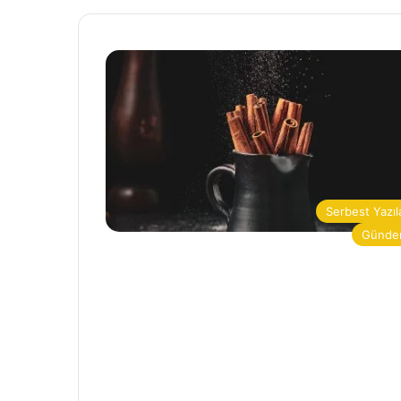
Serbest Yazıl
Günd