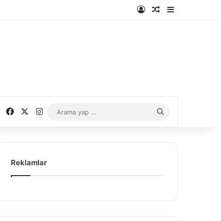
Kayıt Ol
Rastgele Makale
Kenar Bölme
Facebook
X
Instagram
Arama
yap
...
Reklamlar