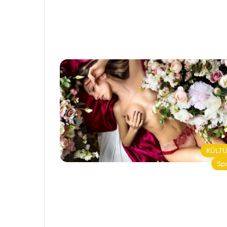
KÜLT
Sp