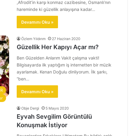
,Afrodit’in karşı konmaz cazibesine, Osmanlı’nın
hareminde ki güzellik anlayışına kadar…
Devamını Oku »
Özlem Yıldırım
27 Haziran 2020
Güzellik Her Kapıyı Açar mı?
Ben Güzelden Anlarım Vakit çalışma vakti!
Bilgisayarda ilk yaptığım iş internetten bir müzik
ayarlamak. Kenan Doğulu dinliyorum. İlk şarkı,
“ben…
ÜR
Devamını Oku »
or
Obje Dergi
5 Mayıs 2020
Eyvah Sevgilim Görüntülü
Konuşmak İstiyor
Bayanlardan Erkeklere Ultimatom Bu bildiri; anlık