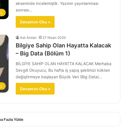
ekseninde incelemiştik. Yazının yayınlanması
sonrası…
EL
Devamını Oku »
Aslı Arslan
27 Nisan 2020
Bilgiye Sahip Olan Hayatta Kalacak
– Big Data (Bölüm 1)
BİLGİYE SAHİP OLAN HAYATTA KALACAK Merhaba
Sevgili Okuyucu, Bu hafta iş yapış şeklimizi kökten
değiştirmeye başlayan Büyük Veri (Big Data)…
EL
Devamını Oku »
a Fazla Yükle