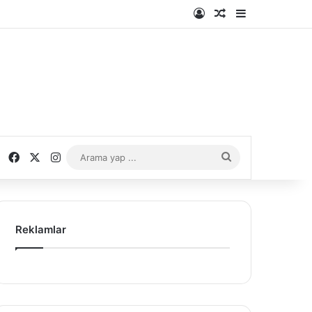
Kayıt Ol
Rastgele Makale
Kenar Bölme
Facebook
X
Instagram
Arama
yap
...
Reklamlar