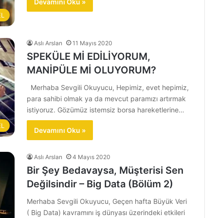
Devamını Oku »
EL
Aslı Arslan
11 Mayıs 2020
SPEKÜLE Mİ EDİLİYORUM,
MANİPÜLE Mİ OLUYORUM?
Merhaba Sevgili Okuyucu, Hepimiz, evet hepimiz,
para sahibi olmak ya da mevcut paramızı artırmak
istiyoruz. Gözümüz istemsiz borsa hareketlerine…
EL
Devamını Oku »
Aslı Arslan
4 Mayıs 2020
Bir Şey Bedavaysa, Müşterisi Sen
Değilsindir – Big Data (Bölüm 2)
Merhaba Sevgili Okuyucu, Geçen hafta Büyük Veri
( Big Data) kavramını iş dünyası üzerindeki etkileri