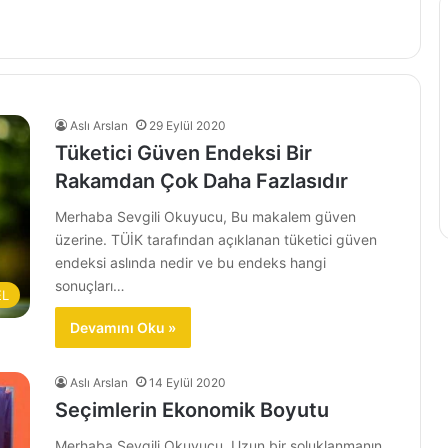
Aslı Arslan
29 Eylül 2020
Tüketici Güven Endeksi Bir
Rakamdan Çok Daha Fazlasıdır
Merhaba Sevgili Okuyucu, Bu makalem güven
üzerine. TÜİK tarafından açıklanan tüketici güven
endeksi aslında nedir ve bu endeks hangi
sonuçları…
EL
Devamını Oku »
Aslı Arslan
14 Eylül 2020
Seçimlerin Ekonomik Boyutu
Merhaba Sevgili Okuyucu, Uzun bir soluklanmanın