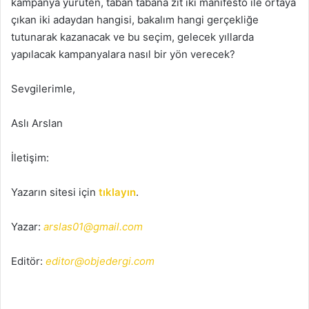
kampanya yürüten, taban tabana zıt iki manifesto ile ortaya
çıkan iki adaydan hangisi, bakalım hangi gerçekliğe
tutunarak kazanacak ve bu seçim, gelecek yıllarda
yapılacak kampanyalara nasıl bir yön verecek?
Sevgilerimle,
Aslı Arslan
İletişim:
Yazarın sitesi için
tıklayın
.
Yazar:
arslas01@gmail.com
Editör:
editor@objedergi.com