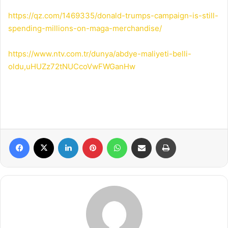
https://qz.com/1469335/donald-trumps-campaign-is-still-
spending-millions-on-maga-merchandise/
https://www.ntv.com.tr/dunya/abdye-maliyeti-belli-
oldu,uHUZz72tNUCcoVwFWGanHw
Facebook
X
LinkedIn
Pinterest
WhatsApp
E-Posta ile paylaş
Yazdır