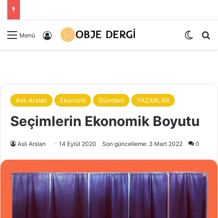
Dış gö
Ar
Kayıt Ol
Menü
Aslı Arslan
Ekonomi
Gündem
YAZARLAR
Seçimlerin Ekonomik Boyutu
Aslı Arslan
14 Eylül 2020
Son güncelleme: 3 Mart 2022
0