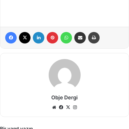
Facebook
X
LinkedIn
Pinterest
WhatsApp
E-Posta ile paylaş
Yazdır
Obje Dergi
Web
Facebook
X
Instagram
sitesi
Bir yanıt yazın