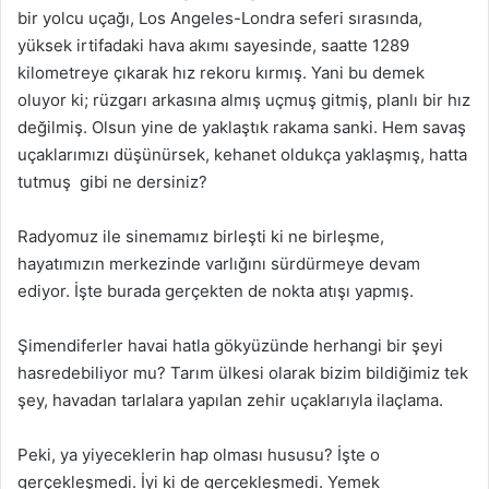
bir yolcu uçağı, Los Angeles-Londra seferi sırasında,
yüksek irtifadaki hava akımı sayesinde, saatte 1289
kilometreye çıkarak hız rekoru kırmış. Yani bu demek
oluyor ki; rüzgarı arkasına almış uçmuş gitmiş, planlı bir hız
değilmiş. Olsun yine de yaklaştık rakama sanki. Hem savaş
uçaklarımızı düşünürsek, kehanet oldukça yaklaşmış, hatta
tutmuş gibi ne dersiniz?
Radyomuz ile sinemamız birleşti ki ne birleşme,
hayatımızın merkezinde varlığını sürdürmeye devam
ediyor. İşte burada gerçekten de nokta atışı yapmış.
Şimendiferler havai hatla gökyüzünde herhangi bir şeyi
hasredebiliyor mu? Tarım ülkesi olarak bizim bildiğimiz tek
şey, havadan tarlalara yapılan zehir uçaklarıyla ilaçlama.
Peki, ya yiyeceklerin hap olması hususu? İşte o
gerçekleşmedi. İyi ki de gerçekleşmedi. Yemek