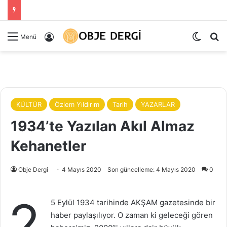
Dış gö
Ar
Kayıt Ol
Menü
KÜLTÜR
Özlem Yıldırım
Tarih
YAZARLAR
1934’te Yazılan Akıl Almaz
Kehanetler
Obje Dergi
4 Mayıs 2020
Son güncelleme: 4 Mayıs 2020
0
2
5 Eylül 1934 tarihinde AKŞAM gazetesinde bir
haber paylaşılıyor. O zaman ki geleceği gören