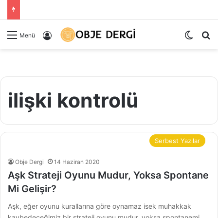
Dış gö
Ar
Kayıt Ol
Menü
ilişki kontrolü
Serbest Yazılar
Obje Dergi
14 Haziran 2020
Aşk Strateji Oyunu Mudur, Yoksa Spontane
Mi Gelişir?
Aşk, eğer oyunu kurallarına göre oynamaz isek muhakkak
kaybedeceğimiz bir strateji oyunu mudur, yoksa spontanemi