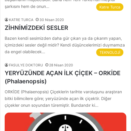
şarkısını hem de onun…
Katre Turca
KATRE TURCA
30 Nisan 2020
ZİHNİMİZDEKİ SESLER
Bazen kendi sesimizden daha gür çıkan ya da çıkarım yapan,
içimizdeki sesler değil midir? Kendi düşüncelerimizi duymamıza
da engel olabilecek…
TEKNOLOJİ
FASULYE DOKTORU
28 Nisan 2020
YERYÜZÜNDE AÇAN İLK ÇİÇEK – ORKİDE
(Phalaenopsis)
ORKİDE (Phalaenopsis) Çiçeklerin tarihte varoluşunu araştıran
bitki bilimcilere göre; yeryüzünde açan ilk çiçektir. Diğer
çiçekler onun soyundan türemiştir. Bundandır ki…