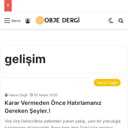
Dış gö
Ar
Kayıt Ol
Menü
gelişim
Harun Dağlı
Harun Dağlı
30 Nisan 2020
Karar Vermeden Önce Hatırlamanız
Gereken Şeyler.!
Vira Vira Denizcilikte yelkenleri yukarı çekip, yeni bir yolculuğa
başlamanın müjdecisidir. Bana hem Yeni Türkü’nün meşhur