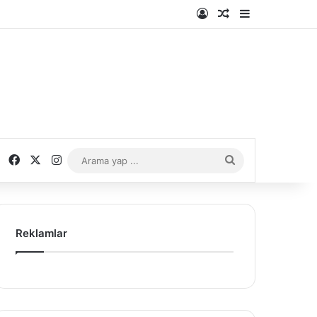
Kayıt Ol
Rastgele Makale
Kenar Bölme
Facebook
X
Instagram
Arama
yap
...
Reklamlar