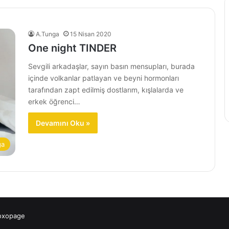
A.Tunga
15 Nisan 2020
One night TINDER
Sevgili arkadaşlar, sayın basın mensupları, burada
içinde volkanlar patlayan ve beyni hormonları
tarafından zapt edilmiş dostlarım, kışlalarda ve
erkek öğrenci…
Devamını Oku »
ga
 oxopage