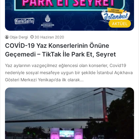
AKTÜEL
Obje Dergi
30 Haziran 2020
COVİD-19 Yaz Konserlerinin Önüne
Geçemedi – TikTak İle Park Et, Seyret
Yaz aylarının vazgeçilmez eğlencesi olan konserler, Covid19
nedeniyle sosyal mesafeye uygun bir şekilde İstanbul Açıkhava
Gösteri Merkezi Yenikapı’da ilk olarak…