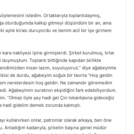
söylemesini istedim. Ortaklarıyla toplantıdaymış,
tuğa oturduğumda kalkıp gitmeyi düşündüm bir an, ama
i aylık kirası duruyordu ve benim acil bir işe girmem
kara nakliyesi işine girmişlerdi. Şirket kurulmuş, tırlar
ni duymuştum. Toplantı bittiğinde kapıdan birlikte
 kendimizden insan lazım, soyuluyoruz.” diye ağabeyimle
kisi de durdu, ağabeyim soğuk bir tavırla “Hoş geldin
 Cem nerelerdesin hoş geldin. Ne zamandır göremedim
edi. Ağabeyimin suratının ekşidiğini fark edebiliyordum.
m. “Olmaz öyle şey hadi gel Çin lokantasına gideceğiz
da hadi gidelim demek zorunda kalmıştı.
ayı kullanırken onlar, patronlar olarak arkaya, ben öne
. Anladığım kadarıyla, şirketin başına genel müdür