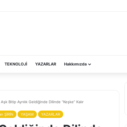
TEKNOLOJİ
YAZARLAR
Hakkımızda
Aşk Bitip Ayrılık Geldiğinde Dilinde “Keşke” Kalır
n ŞİRİN
YAŞAM
YAZARLAR