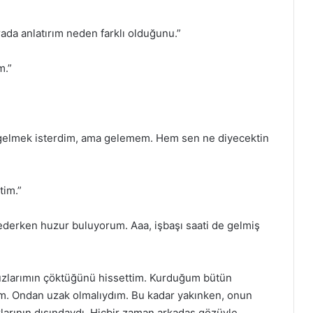
rada anlatırım neden farklı olduğunu.”
m.”
 gelmek isterdim, ama gelemem. Hem sen ne diyecektin
tim.”
ederken huzur buluyorum. Aaa, işbaşı saati de gelmiş
uzlarımın çöktüğünü hissettim. Kurduğum bütün
rdim. Ondan uzak olmalıydım. Bu kadar yakınken, onun
rlarının dışındaydı. Hiçbir zaman arkadaş gözüyle