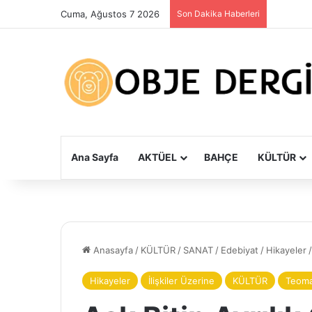
Cuma, Ağustos 7 2026
Son Dakika Haberleri
Ana Sayfa
AKTÜEL
BAHÇE
KÜLTÜR
Anasayfa
/
KÜLTÜR
/
SANAT
/
Edebiyat
/
Hikayeler
/
Hikayeler
İlişkiler Üzerine
KÜLTÜR
Teoma