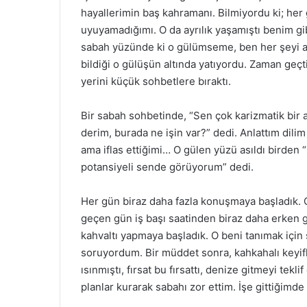
hayallerimin baş kahramanı. Bilmiyordu ki; h
uyuyamadığımı. O da ayrılık yaşamıştı benim gib
sabah yüzünde ki o gülümseme, ben her şeyi ar
bildiği o gülüşün altında yatıyordu. Zaman ge
yerini küçük sohbetlere bıraktı.
Bir sabah sohbetinde, “Sen çok karizmatik bir
derim, burada ne işin var?” dedi. Anlattım dilim
ama iflas ettiğimi… O gülen yüzü asıldı birden
potansiyeli sende görüyorum” dedi.
Her gün biraz daha fazla konuşmaya başladık.
geçen gün iş başı saatinden biraz daha erken g
kahvaltı yapmaya başladık. O beni tanımak için 
soruyordum. Bir müddet sonra, kahkahalı keyifl
ısınmıştı, fırsat bu fırsattı, denize gitmeyi tek
planlar kurarak sabahı zor ettim. İşe gittiğimde