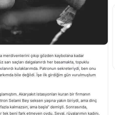
 merdivenlerini çıkıp gözden kaybolana kadar
 sarı saçları dalgalanırdı her basamakta, topuklu
kılanırdı kulaklarımda. Patronun sekreteriydi, ben onu
arkımda bile değildi. İşe ilk girdiğim gün vurulmuştum
şlamıştım. Akaryakıt istasyonları kuran bir firmanın
ron Selami Bey seksen yaşına yakın biriydi, ama dinç
 fazla kalmazsın, ama başla” demişti. Sonrasında,
r tek beni fark etmeyen oydu, Seval, rüyalarımın kadını,