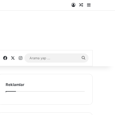
Kayıt Ol
Rastgele Makale
Kenar Bölme
Facebook
X
Instagram
Arama
yap
...
Reklamlar