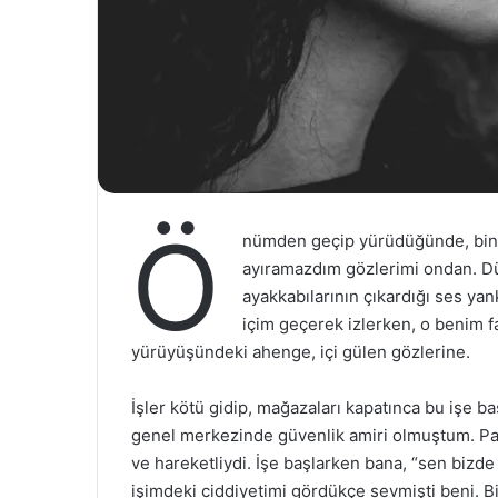
Ö
nümden geçip yürüdüğünde, bina
ayıramazdım gözlerimi ondan. Düz
ayakkabılarının çıkardığı ses yan
içim geçerek izlerken, o benim f
yürüyüşündeki ahenge, içi gülen gözlerine.
İşler kötü gidip, mağazaları kapatınca bu işe ba
genel merkezinde güvenlik amiri olmuştum. Pat
ve hareketliydi. İşe başlarken bana, “sen bizde
işimdeki ciddiyetimi gördükçe sevmişti beni. Bi