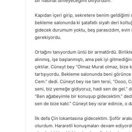
bir nasihat dinleyeceğimi biliyordum.
Kapıdan içeri girip, sekretere benim geldiğimi 
bekleme salonunda ki şatafatlı siyah deri kol
gidecek durumum yoktu, beş parasızdım, evin ik
gerekiyordu.
Ortağını tanıyordum ünlü bir armatördü. Birlikte 
alınmış, işe başlanmıştı, ama pek iyi gitmediği
çıktılar. Cüneyt bey “Olmaz Murat olmaz, bize
tartışıyordu. Bekleme salonunda beni görünce i
Cem.” dedi. Cüneyt bey ise tam tersi, “Oooo,
seni, biz yemeğe gidiyoruz, hadi sen de gel.” d
“Ben ağabeyimle bir konuşup gidecektim.” dedi
sen de bize katıl.” Cüneyt bey ısrar edince, o 
İlk defa Çin lokantasına gidecektim. Şoför arab
oturdum. Hararetli konuşmaları devam ediyordu