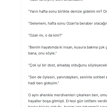
“Yarın hafta sonu birlikte denize gidelim mi? O
“Gelemem, hafta sonu Ozan’la beraber olacağı
“Ozan mı, o da kim?”
“Benim hayatımda ki insan, kusura bakma çok
bana, onu söyle.”
“Çok iyi bir dost, arkadaş olduğunu söyleyecek
“Sen de öylesin, yanındayken, seninle sohbet 
hadi ben gideyim.”
O aynı ahenkle merdivenleri çıkarken ben, om
hayaller boşa gitmişti. Ertesi gün istifamı ve
başka biriyle olduğu, benim için tahammül sını