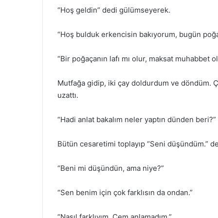
“Hoş geldin” dedi gülümseyerek.
“Hoş bulduk erkencisin bakıyorum, bugün poğa
“Bir poğaçanın lafı mı olur, maksat muhabbet ol
Mutfağa gidip, iki çay doldurdum ve döndüm. Ç
uzattı.
“Hadi anlat bakalım neler yaptın dünden beri?” 
Bütün cesaretimi toplayıp “Seni düşündüm.” d
“Beni mi düşündün, ama niye?”
“Sen benim için çok farklısın da ondan.”
“Nasıl farklıyım, Cem anlamadım.”