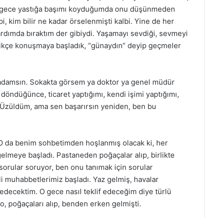
er gece yastığa başımı koyduğumda onu düşünmeden
i, kim bilir ne kadar örselenmişti kalbi. Yine de her
dımda bıraktım der gibiydi. Yaşamayı sevdiği, sevmeyi
çtikçe konuşmaya başladık, “günaydın” deyip geçmeler
 adamsın. Sokakta görsem ya doktor ya genel müdür
 döndüğünce, ticaret yaptığımı, kendi işimi yaptığımı,
 “Üzüldüm, ama sen başarırsın yeniden, ben bu
 O da benim sohbetimden hoşlanmış olacak ki, her
elmeye başladı. Pastaneden poğaçalar alıp, birlikte
sorular soruyor, ben onu tanımak için sorular
i muhabbetlerimiz başladı. Yaz gelmiş, havalar
lif edecektim. O gece nasıl teklif edeceğim diye türlü
 o, poğaçaları alıp, benden erken gelmişti.