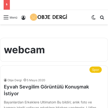
Dış gö
Ar
Kayıt Ol
Menü
webcam
Spor
Obje Dergi
5 Mayıs 2020
Eyvah Sevgilim Görüntülü Konuşmak
İstiyor
Bayanlardan Erkeklere Ultimatom Bu bildiri; anlık foto ve
kamera isteği yollayan erkeklere hitaben yapılmıştır. Lütfen