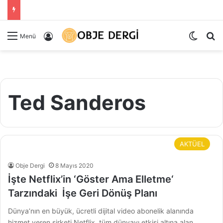
Dış gö
Ar
Kayıt Ol
Menü
Ted Sanderos
AKTÜEL
Obje Dergi
8 Mayıs 2020
İşte Netflix’in ‘Göster Ama Elletme‘
Tarzındaki İşe Geri Dönüş Planı
Dünya’nın en büyük, ücretli dijital video abonelik alanında
hizmet veren şirketi Netflix, tüm dünyayı etkisi altına alan