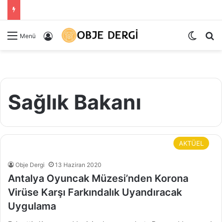
Dış gö
Ar
Kayıt Ol
Menü
Sağlık Bakanı
AKTÜEL
Obje Dergi
13 Haziran 2020
Antalya Oyuncak Müzesi’nden Korona
Virüse Karşı Farkındalık Uyandıracak
Uygulama