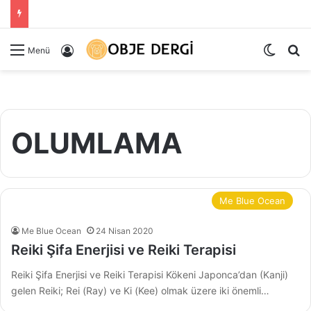
Dış gö
Ar
Kayıt Ol
Menü
OLUMLAMA
Me Blue Ocean
Me Blue Ocean
24 Nisan 2020
Reiki Şifa Enerjisi ve Reiki Terapisi
Reiki Şifa Enerjisi ve Reiki Terapisi Kökeni Japonca’dan (Kanji)
gelen Reiki; Rei (Ray) ve Ki (Kee) olmak üzere iki önemli…