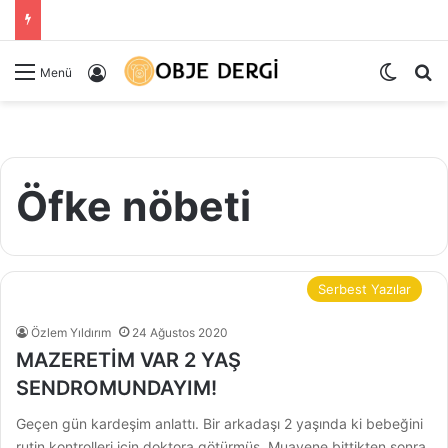
Dış gö
Ar
Kayıt Ol
Menü
Öfke nöbeti
Serbest Yazılar
Özlem Yıldırım
24 Ağustos 2020
MAZERETİM VAR 2 YAŞ
SENDROMUNDAYIM!
Geçen gün kardeşim anlattı. Bir arkadaşı 2 yaşında ki bebeğini
rutin kontrolleri için doktora götürmüş. Muayene bittikten sonra