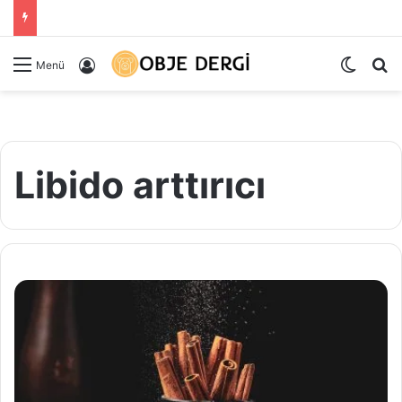
Dış gö
Ar
Kayıt Ol
Menü
Libido arttırıcı