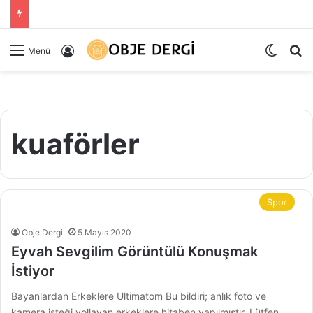
Dış gö
Ar
Kayıt Ol
Menü
kuaförler
Spor
Obje Dergi
5 Mayıs 2020
Eyvah Sevgilim Görüntülü Konuşmak
İstiyor
Bayanlardan Erkeklere Ultimatom Bu bildiri; anlık foto ve
kamera isteği yollayan erkeklere hitaben yapılmıştır. Lütfen