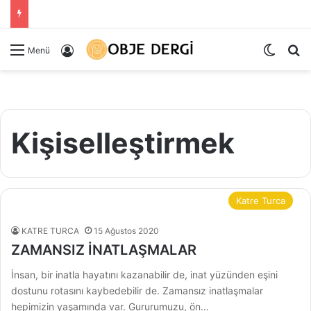
Dış gö
Ar
Kayıt Ol
Menü
Kişiselleştirmek
Katre Turca
KATRE TURCA
15 Ağustos 2020
ZAMANSIZ İNATLAŞMALAR
İnsan, bir inatla hayatını kazanabilir de, inat yüzünden eşini
dostunu rotasını kaybedebilir de. Zamansız inatlaşmalar
hepimizin yaşamında var. Gururumuzu, ön…