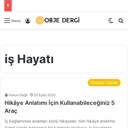
Dış gö
Ar
Kayıt Ol
Menü
iş Hayatı
Serbest Yazılar
Harun Dağlı
25 Eylül 2020
Hikâye Anlatımı İçin Kullanabileceğiniz 5
Araç
İş bağlamında anlatılan sözlü hikayeler, tüm hikâye anlatma
türleri içinde benzersiz bir kategori oluşturur. İş hayatında