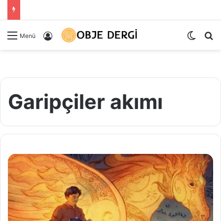
Dış gö
Ar
Kayıt Ol
Menü
Garipçiler akımı