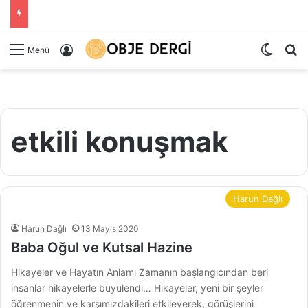
Dış gö
Ar
Kayıt Ol
Menü
etkili konuşmak
Harun Dağlı
Harun Dağlı
13 Mayıs 2020
Baba Oğul ve Kutsal Hazine
Hikayeler ve Hayatın Anlamı Zamanın başlangıcından beri
insanlar hikayelerle büyülendi… Hikayeler, yeni bir şeyler
öğrenmenin ve karşımızdakileri etkileyerek, görüşlerini