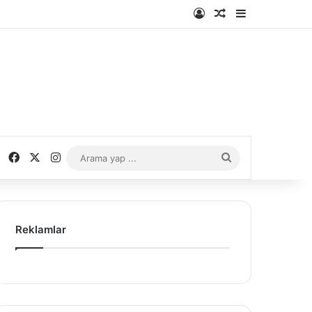
Kayıt Ol
Rastgele Makale
Kenar Bölme
Facebook
X
Instagram
Arama
yap
...
Reklamlar