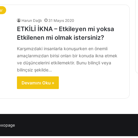
ar
Harun Dağlı
31 Mayıs 2020
ETKİLİ İKNA – Etkileyen mi yoksa
Etkilenen mi olmak istersiniz?
Karşımızdaki insanlarla konuşurken en önemli
amaçlarımızdan birisi onları bir konuda ikna etmek
ve düşüncelerini etkilemektir. Bunu bilinçli veya
bilinçsiz şekilde…
Devamını Oku »
 oxopage