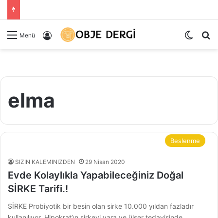
Dış gö
Ar
Kayıt Ol
Menü
elma
Beslenme
SIZIN KALEMINIZDEN
29 Nisan 2020
Evde Kolaylıkla Yapabileceğiniz Doğal
SİRKE Tarifi.!
SİRKE Probiyotik bir besin olan sirke 10.000 yıldan fazladır
kullanılıyor. Hipokrat’ın sirkeyi yara ve ülser tedavisinde