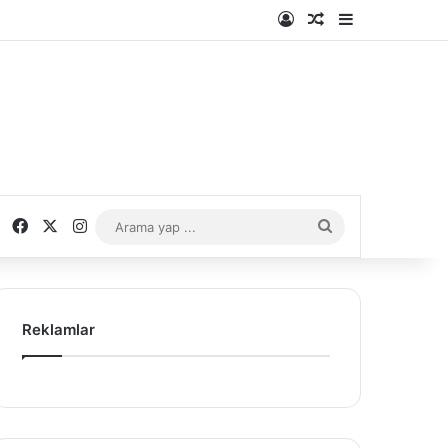
Kayıt Ol
Rastgele Makale
Kenar Bölme
Facebook
X
Instagram
Arama
yap
...
Reklamlar