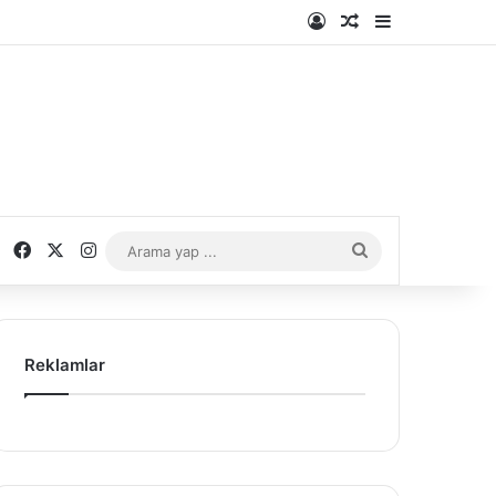
Kayıt Ol
Rastgele Makale
Kenar Bölme
Facebook
X
Instagram
Arama
yap
...
Reklamlar