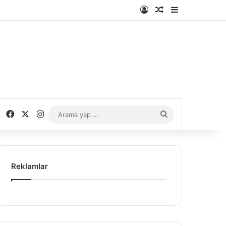
Kayıt Ol
Rastgele Makale
Kenar Bölme
Facebook
X
Instagram
Arama
yap
...
Reklamlar