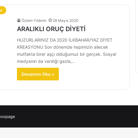
ar
Özlem Yıldırım
28 Mayıs 2020
ARALIKLI ORUÇ DİYETİ
HUZURLARINIZ DA 2020 İLKBAHAR/YAZ DİYET
KREASYONU Son dönemde hepimizin ailecek
mutfakta birer aşçı olduğumuz bir gerçek. Sosyal
medyanın da verdiği gazla,…
Devamını Oku »
 oxopage