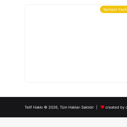
Serbest Yazıl
Telif Hakkı © 2026, Tüm Hakları Saklıdır |
created by