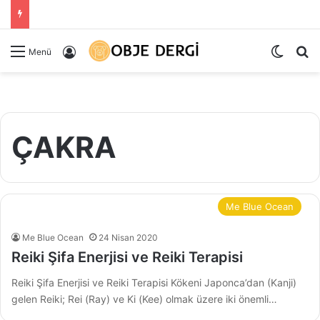
Dış gö
Ar
Kayıt Ol
Menü
ÇAKRA
Me Blue Ocean
Me Blue Ocean
24 Nisan 2020
Reiki Şifa Enerjisi ve Reiki Terapisi
Reiki Şifa Enerjisi ve Reiki Terapisi Kökeni Japonca’dan (Kanji)
gelen Reiki; Rei (Ray) ve Ki (Kee) olmak üzere iki önemli…