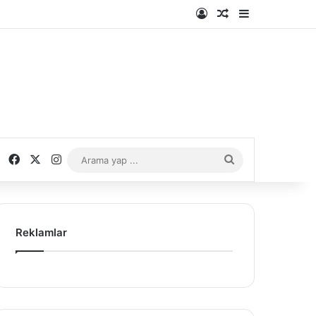
Kayıt Ol
Rastgele Makale
Kenar Bölme
Facebook
X
Instagram
Arama
yap
...
Reklamlar