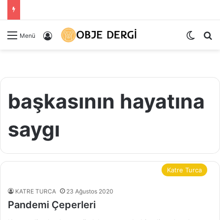
Dış gö
Ar
Kayıt Ol
Menü
başkasının hayatına
saygı
Katre Turca
KATRE TURCA
23 Ağustos 2020
Pandemi Çeperleri