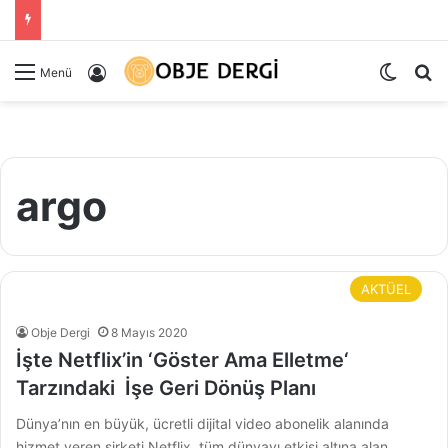
Dış gö
Ar
Kayıt Ol
Menü
argo
AKTÜEL
Obje Dergi
8 Mayıs 2020
İşte Netflix’in ‘Göster Ama Elletme‘
Tarzındaki İşe Geri Dönüş Planı
Dünya’nın en büyük, ücretli dijital video abonelik alanında
hizmet veren şirketi Netflix, tüm dünyayı etkisi altına alan