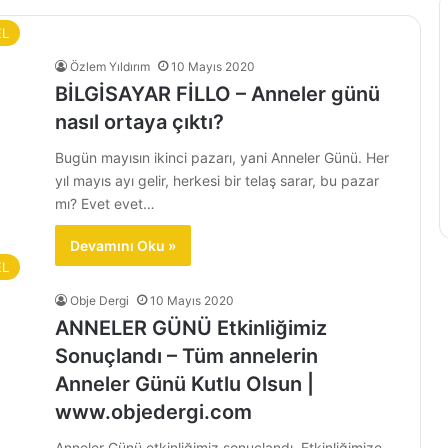
EL
Özlem Yıldırım
10 Mayıs 2020
BİLGİSAYAR FİLLO – Anneler günü
nasıl ortaya çıktı?
Bugün mayısın ikinci pazarı, yani Anneler Günü. Her
yıl mayıs ayı gelir, herkesi bir telaş sarar, bu pazar
mı? Evet evet…
Devamını Oku »
EL
Obje Dergi
10 Mayıs 2020
ANNELER GÜNÜ Etkinliğimiz
Sonuçlandı – Tüm annelerin
Anneler Günü Kutlu Olsun |
www.objedergi.com
Anneler Günü etkinliğimiz sonuçlandı. Etkinliğimize