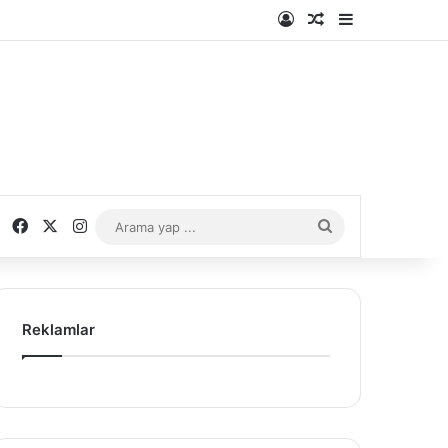
Kayıt Ol
Rastgele Makale
Kenar Bölme
Facebook
X
Instagram
Arama
yap
...
Reklamlar