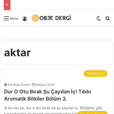
Dış gö
Ar
Kayıt Ol
Menü
aktar
TEKNOLOJİ
Me Blue Ocean
8 Mayıs 2020
Dur O Otu Bırak Şu Çaydan İç! Tıbbi
Aromatik Bitkiler Bölüm 3.
Al bu otu ye, dur o otu bırak da şu çaydan iç. Bildiğiniz gibi,
karaciğerimiz en önemli organlarımızdan birisidir. Adeta…