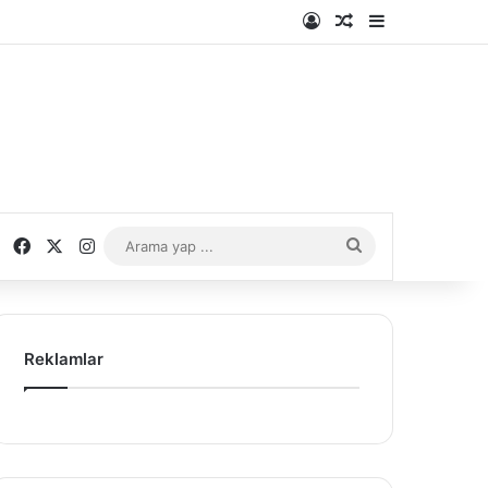
Kayıt Ol
Rastgele Makale
Kenar Bölme
Facebook
X
Instagram
Arama
yap
...
Reklamlar