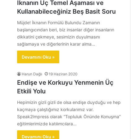
İknanın Üç Temel Aşaması ve
Kullanabileceğiniz Beş Basit Soru
Müjde! İknanın Formülü Bulundu Zamanın
başlangıcından beri, biz insanlar diğer insanların
dikkatini çekmeye, sesimizin duyulmasını
sağlamaya ve diğerlerinin karar alma…
Devamını Oku »
Harun Dağlı
19 Haziran 2020
Endişe ve Korkuyu Yenmenin Üç
Etkili Yolu
Hepimizin gizli gizli de olsa endişe duyduğu ve hep
kaçmaya çalıştığımız korkularımız var.
Speak2Impress olarak “Topluluk Önünde Konuşma”
eğitimlerimizde katılımcılara…
Devamını Oku »