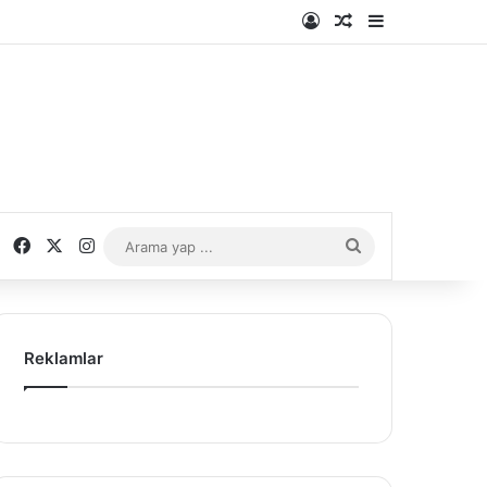
Kayıt Ol
Rastgele Makale
Kenar Bölme
Facebook
X
Instagram
Arama
yap
...
Reklamlar