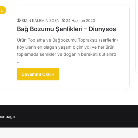
EL
SIZIN KALEMINIZDEN
24 Haziran 2020
Bağ Bozumu Şenlikleri – Dionysos
Ürün Toplama ve Bağbozumu Topraksız (serflerin)
köylülerin en olağan yaşam biçimiydi ve her ürün
toplamada şenlikler ve doğanın bereketi kutlanırdı.
…
Devamını Oku »
 oxopage