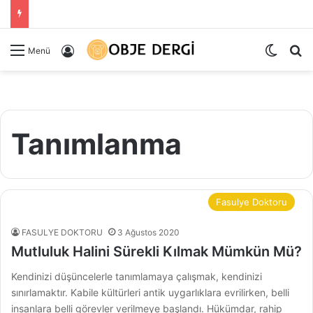
Dış gö
Ar
Kayıt Ol
Menü
Tanımlanma
Fasulye Doktoru
FASULYE DOKTORU
3 Ağustos 2020
Mutluluk Halini Sürekli Kılmak Mümkün Mü?
Kendinizi düşüncelerle tanımlamaya çalışmak, kendinizi
sınırlamaktır. Kabile kültürleri antik uygarlıklara evrilirken, belli
insanlara belli görevler verilmeye başlandı. Hükümdar, rahip