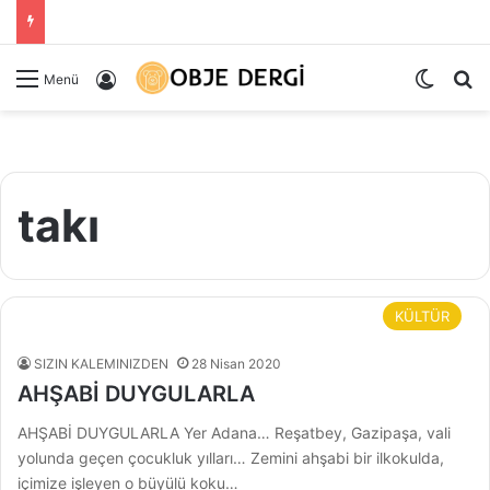
Dış gö
Ar
Kayıt Ol
Menü
takı
KÜLTÜR
SIZIN KALEMINIZDEN
28 Nisan 2020
AHŞABİ DUYGULARLA
AHŞABİ DUYGULARLA Yer Adana… Reşatbey, Gazipaşa, vali
yolunda geçen çocukluk yılları… Zemini ahşabi bir ilkokulda,
içimize işleyen o büyülü koku…