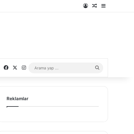
Kayıt Ol
Rastgele Makale
Kenar Bölme
Facebook
X
Instagram
Arama
yap
...
Reklamlar