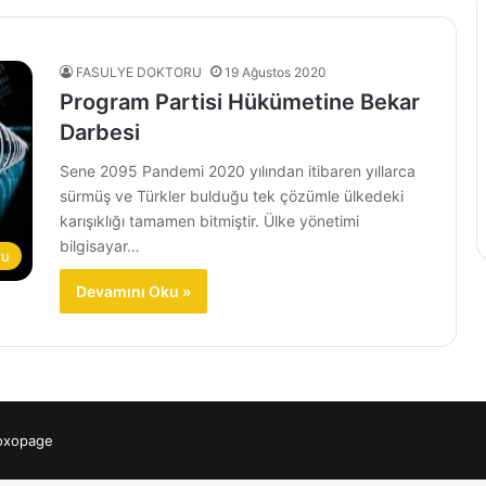
FASULYE DOKTORU
19 Ağustos 2020
Program Partisi Hükümetine Bekar
Darbesi
Sene 2095 Pandemi 2020 yılından itibaren yıllarca
sürmüş ve Türkler bulduğu tek çözümle ülkedeki
karışıklığı tamamen bitmiştir. Ülke yönetimi
bilgisayar…
ru
Devamını Oku »
 oxopage