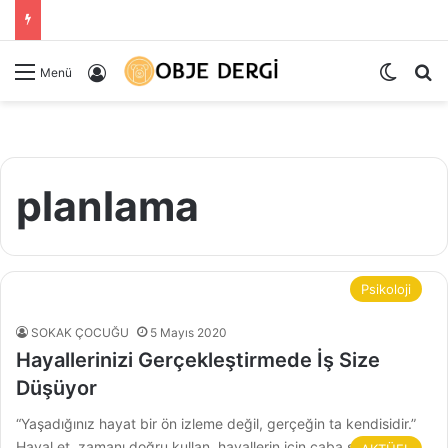
Dış gö
Ar
Kayıt Ol
Menü
planlama
Psikoloji
SOKAK ÇOCUĞU
5 Mayıs 2020
Hayallerinizi Gerçekleştirmede İş Size
Düşüyor
“Yaşadığınız hayat bir ön izleme değil, gerçeğin ta kendisidir.”
Hayal et, zamanı doğru kullan, hayallerin için çaba sarf et…