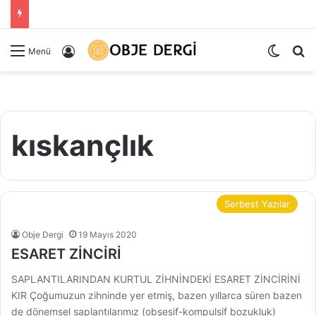
Dış gö
Ar
Kayıt Ol
Menü
kıskançlık
Serbest Yazılar
Obje Dergi
19 Mayıs 2020
ESARET ZİNCİRİ
SAPLANTILARINDAN KURTUL ZİHNİNDEKİ ESARET ZİNCİRİNİ
KIR Çoğumuzun zihninde yer etmiş, bazen yıllarca süren bazen
de dönemsel saplantılarımız (obsesif-kompulsif bozukluk)