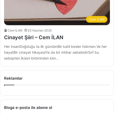
Cem İLAN
Cem İLAN
23 Haziran 2020
Cinayet Şiiri – Cem İLAN
Her insanDoğduğu ta ilk gündenBir katil besler hükmen.Ve her
hayatBir cinayet hikayesiYa da bir intihar sebebidirSırf bu
sebepten.İkisini birbirinden kim…
Reklamlar
Bloga e-posta ile abone ol