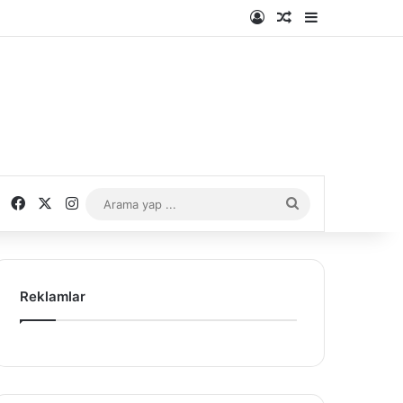
Kayıt Ol
Rastgele Makale
Kenar Bölme
Facebook
X
Instagram
Arama
yap
...
Reklamlar