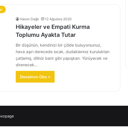
ar
Harun Dağlı
12 Ağustos 2020
Hikayeler ve Empati Kurma
Toplumu Ayakta Tutar
Bir düşünün, kendinizi bir çölde buluyorsunuz,
hava aşırı derecede sıcak, dudaklarınız kuruluktan
çatlamış, diliniz bant gibi yapışkan. Yürüyecek ve
direnecek…
Devamını Oku »
 oxopage