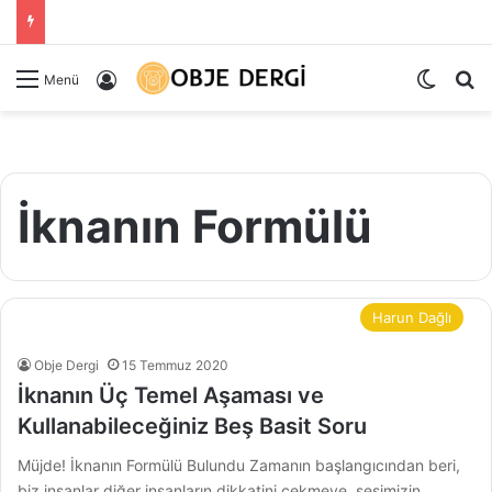
Dış gö
Ar
Kayıt Ol
Menü
İknanın Formülü
Harun Dağlı
Obje Dergi
15 Temmuz 2020
İknanın Üç Temel Aşaması ve
Kullanabileceğiniz Beş Basit Soru
Müjde! İknanın Formülü Bulundu Zamanın başlangıcından beri,
biz insanlar diğer insanların dikkatini çekmeye, sesimizin