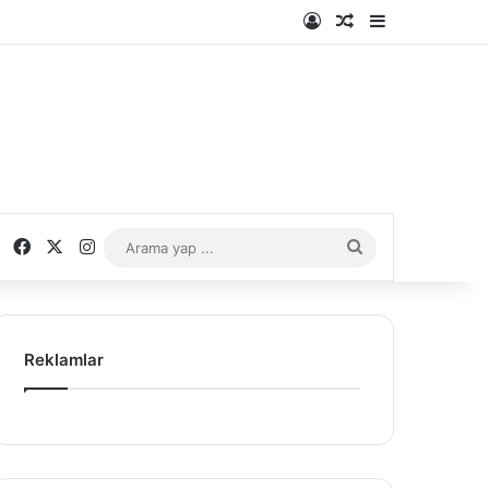
Kayıt Ol
Rastgele Makale
Kenar Bölme
Facebook
X
Instagram
Arama
yap
...
Reklamlar