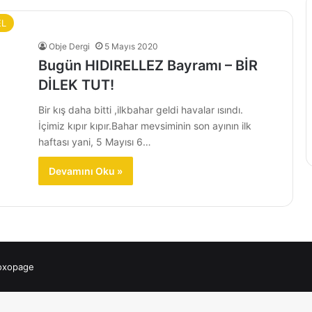
EL
Obje Dergi
5 Mayıs 2020
Bugün HIDIRELLEZ Bayramı – BİR
DİLEK TUT!
Bir kış daha bitti ,ilkbahar geldi havalar ısındı.
İçimiz kıpır kıpır.Bahar mevsiminin son ayının ilk
haftası yani, 5 Mayısı 6…
Devamını Oku »
 oxopage